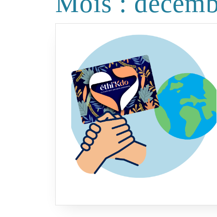
Mois :
décemb