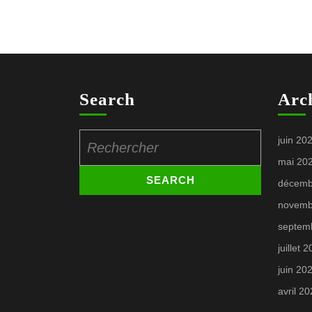
Search
Arc
Search
juin 20
for:
mai 20
décemb
novemb
septem
juillet 
juin 20
avril 2