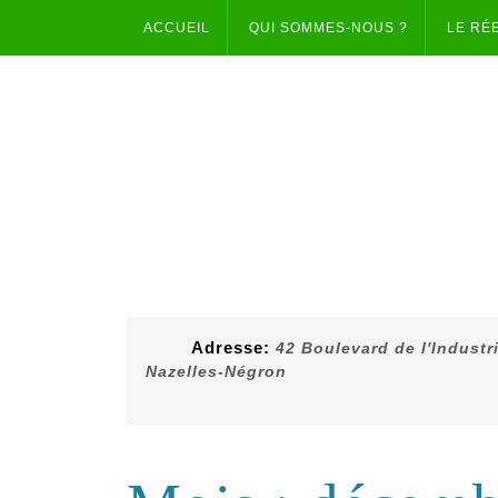
Skip
ACCUEIL
QUI SOMMES-NOUS ?
LE RÉ
to
content
Adresse:
42 Boulevard de l'Industr
Nazelles-Négron