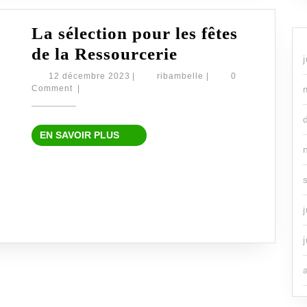
La sélection pour les fêtes
La
de la Ressourcerie
sélection
12
ribambelle
12 décembre 2023
|
ribambelle
|
0
décembre
Comment
|
pour
2023
les
fêtes
EN
EN SAVOIR PLUS
SAVOIR
de
PLUS
la
Ressourcerie