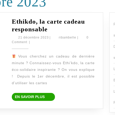
re 2023
Ethikdo, la carte cadeau
Ethikdo,
responsable
la
21
ribambelle
21 décembre 2023
|
ribambelle
|
0
décembre
Comment
|
carte
2023
cadeau
Vous cherchez un cadeau de dernière
responsable
minute ? Connaissez-vous Ethi’kdo, la carte
éco-solidaire inspirante ? On vous explique
! Depuis le 1er décembre, il est possible
d’utiliser les cartes
EN
EN SAVOIR PLUS
SAVOIR
PLUS