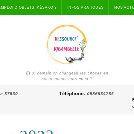
EMPLOI D’OBJETS, KÉSAKO ?
INFOS PRATIQUES
NOS ACT
Et si demain on changeait les choses en
consommant autrement ?
Téléphone:
ie 37530
0986534786