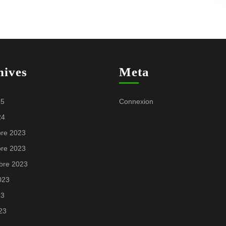
hives
Meta
25
Connexion
24
re 2023
re 2023
bre 2023
2023
23
023