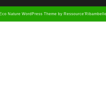
Eco Nature WordPress Theme
by Ressource'Ribambell
Scroll
Up