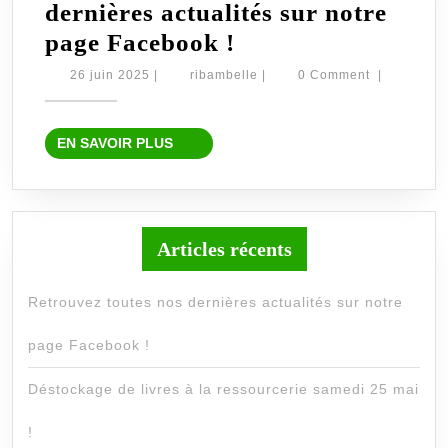
dernières actualités sur notre
Retrouvez
page Facebook !
toutes
26
ribambelle
26 juin 2025
|
ribambelle
|
0 Comment
|
juin
nos
2025
dernières
EN
EN SAVOIR PLUS
actualités
SAVOIR
PLUS
sur
notre
page
Articles récents
Facebook
Retrouvez toutes nos dernières actualités sur notre
!
page Facebook !
Déstockage de livres à la ressourcerie samedi 25 mai
!