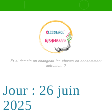
Skip
Open
to
content
Button
Et si demain on changeait les choses en consommant
autrement ?
Jour :
26 juin
2025