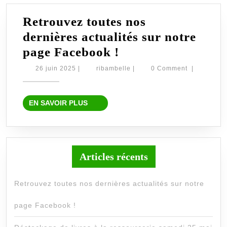
Retrouvez toutes nos
dernières actualités sur notre
Retrouvez
page Facebook !
toutes
26
ribambelle
26 juin 2025
|
ribambelle
|
0 Comment
|
juin
nos
2025
dernières
EN
EN SAVOIR PLUS
actualités
SAVOIR
PLUS
sur
notre
page
Articles récents
Facebook
Retrouvez toutes nos dernières actualités sur notre
!
page Facebook !