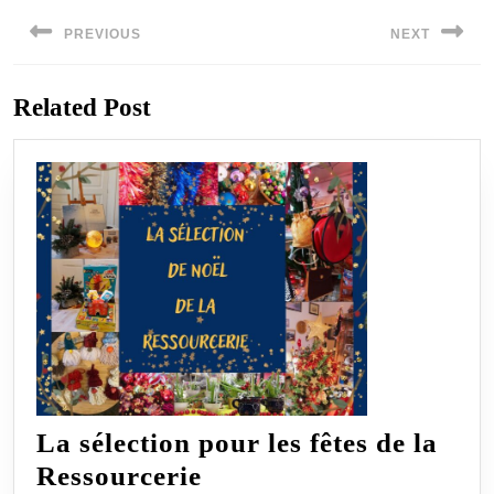
Navigation
de
PREVIOUS
NEXT
l’article
Previous
Next
Related Post
post:
post:
La sélection pour les fêtes de la
La
Ressourcerie