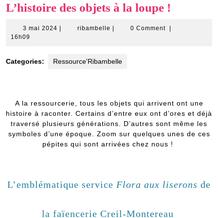
L’histoire des objets à la loupe !
3
ribambelle
3 mai 2024
|
ribambelle
|
0 Comment
|
mai
16h09
2024
Categories:
Ressource'Ribambelle
A la ressourcerie, tous les objets qui arrivent ont une
histoire à raconter. Certains d’entre eux ont d’ores et déjà
traversé plusieurs générations. D’autres sont même les
symboles d’une époque. Zoom sur quelques unes de ces
pépites qui sont arrivées chez nous !
L’emblématique service
Flora aux liserons
de
la faïencerie Creil-Montereau