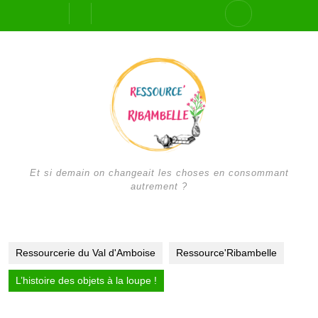
Skip
Open
to
content
Button
Et si demain on changeait les choses en consommant
autrement ?
Ressourcerie du Val d'Amboise
Ressource'Ribambelle
L’histoire des objets à la loupe !