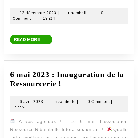
sélection
pour
12
ribambelle
12 décembre 2023
|
ribambelle
|
0
décembre
Comment
|
19h24
les
2023
fêtes
READ
de
READ MORE
MORE
la
Ressourcerie
6 mai 2023 : Inauguration de la
6
Ressourcerie !
mai
2023
6
ribambelle
6 avril 2023
|
ribambelle
|
0 Comment
|
avril
15h59
:
2023
Inauguration
A vos agendas !! Le 6 mai, l’association
de
Ressource’Ribambelle fêtera ses un an !!!
Quelle
autre meilleure occasion pour faire l’inauguration de