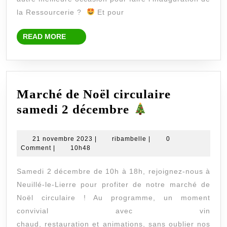
la
la Ressourcerie ?
Et pour
Ressourcerie
!
READ
READ MORE
MORE
Marché de Noël circulaire
Marché
samedi 2 décembre
de
Noël
21
ribambelle
21 novembre 2023
|
ribambelle
|
0
novembre
Comment
|
10h48
circulaire
2023
samedi
Samedi 2 décembre de 10h à 18h, rejoignez-nous à
2
Neuillé-le-Lierre pour profiter de notre marché de
décembre
Noël circulaire ! Au programme, un moment
convivial avec vin
chaud, restauration et animations, sans oublier nos