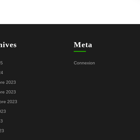
hives
Meta
25
Connexion
24
re 2023
re 2023
bre 2023
2023
23
023