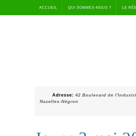
Skip
ACCUEIL
QUI SOMMES-NOUS ?
LE RÉ
to
content
Adresse:
42 Boulevard de l'Industr
Nazelles-Négron