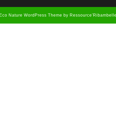
Eco Nature WordPress Theme
by Ressource'Ribambell
Scroll
Up