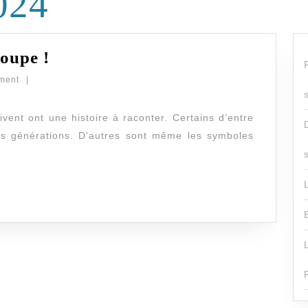
024
L’histoire
loupe !
des
ment
|
objets
à
rivent ont une histoire à raconter. Certains d’entre
urs générations. D’autres sont même les symboles
la
loupe
!