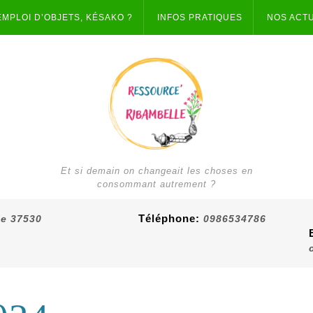
EMPLOI D’OBJETS, KÉSAKO ?
INFOS PRATIQUES
NOS ACT
Et si demain on changeait les choses en
consommant autrement ?
Téléphone:
ie 37530
0986534786