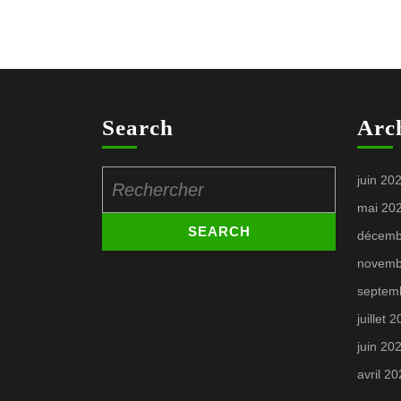
Search
Arc
Search
juin 20
for:
mai 20
décemb
novemb
septem
juillet 
juin 20
avril 2