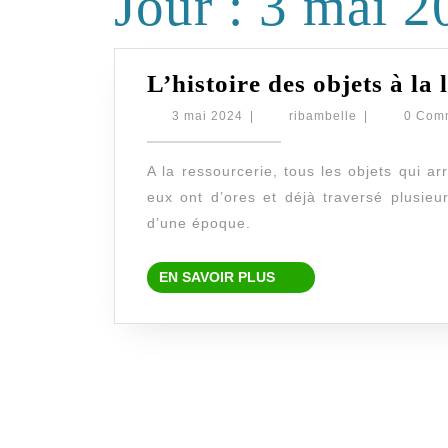
Jour :
3 mai 2
L’histoire des objets à la 
3
ribambelle
3 mai 2024
|
ribambelle
|
0 Com
mai
2024
A la ressourcerie, tous les objets qui ar
eux ont d’ores et déjà traversé plusie
d’une époque.
EN
EN SAVOIR PLUS
SAVOIR
PLUS